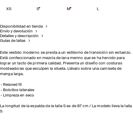
XS
S
M
L
Disponibilidad en tienda
Envío y devolución
Detalles y descripción
Guías de tallas
Este vestido moderno se presta a un estilismo de transición sin esfuerzo.
Está confeccionado en mezcla de lana merino que se ha hervido para
lograr un tacto de primera calidad. Presenta un diseño con costuras
moldeadoras que esculpen la silueta. Llévalo sobre una camiseta de
manga larga.
Relaxed fit
Bolsillos laterales
Limpieza en seco
La longitud de la espalda de la talla S es de 87 cm / La modelo lleva la talla
S