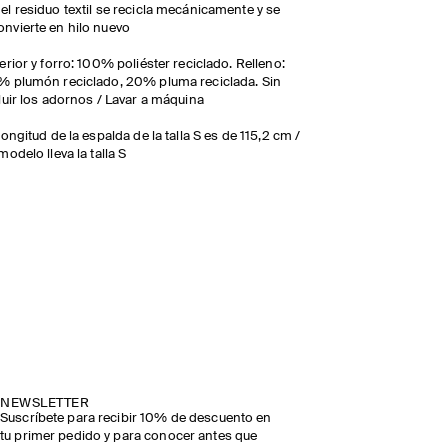
 el residuo textil se recicla mecánicamente y se
onvierte en hilo nuevo
erior y forro: 100% poliéster reciclado. Relleno:
 plumón reciclado, 20% pluma reciclada. Sin
luir los adornos / Lavar a máquina
longitud de la espalda de la talla S es de 115,2 cm /
modelo lleva la talla S
NEWSLETTER
Suscríbete para recibir 10% de descuento en
tu primer pedido y para conocer antes que