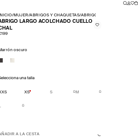
INICIO
/
MUJER
/
ABRIGOS Y CHAQUETAS
/
ABRIGO LARGO ACOLCHAD
ABRIGO LARGO ACOLCHADO CUELLO
CHAL
€199
Marrón oscuro
Selecciona una talla
XXS
XS
S
M
L
AÑADIR A LA CESTA