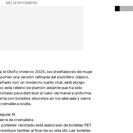
MUJER
HOMBRE
a el Otoño Invierno 2025, los diseñadores de mujer
ponen una versión refinada del plumífero clásico.
eñado con un moderno cuello chal, este abrigo
go está relleno de plumón aislante que ha sido
lchado para distribuir el calor de manera uniforme.
nta con bolsillos discretos en los laterales y cierre
cremallera oculta.
egular fit
ierre de cremallera
l poliéster reciclado está elaborado de botellas PET
 residuos textiles al final de su vida útil. Las botellas