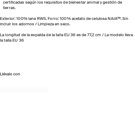
certificadas según los requisitos de bienestar animal y gestión de
tierras.
Exterior: 100% lana RWS. Forro: 100% acetato de celulosa NAIA™. Sin
incluir los adornos / Limpieza en seco.
La longitud de la espalda de la talla EU 36 es de 77,2 cm / La modelo lleva
la talla EU 36
Llévalo con