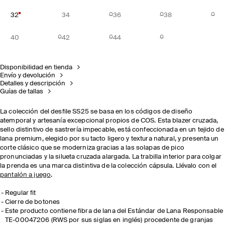
32
34
36
38
40
42
44
Disponibilidad en tienda
Envío y devolución
Detalles y descripción
Guías de tallas
La colección del desfile SS25 se basa en los códigos de diseño
atemporal y artesanía excepcional propios de COS. Esta blazer cruzada,
sello distintivo de sastrería impecable, está confeccionada en un tejido de
lana premium, elegido por su tacto ligero y textura natural, y presenta un
corte clásico que se moderniza gracias a las solapas de pico
pronunciadas y la silueta cruzada alargada. La trabilla interior para colgar
la prenda es una marca distintiva de la colección cápsula. Llévalo con el
pantalón a juego
.
​Regular fit
Cierre de botones
Este producto contiene fibra de lana del Estándar de Lana Responsable
TE-00047206 (RWS por sus siglas en inglés) procedente de granjas