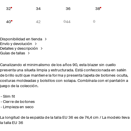
32
34
36
38
40
42
44
Disponibilidad en tienda
Envío y devolución
Detalles y descripción
Guías de tallas
Canalizando el minimalismo de los años 90, esta blazer sin cuello
presenta una silueta limpia y estructurada. Está confeccionada en satén
de brillo sutil que mantiene la forma y presenta tapeta de botones oculta,
costuras moldeadas y bolsillos con solapa. Combínala con el pantalón a
juego de la colección.
Slim fit
Cierre de botones
Limpieza en seco
La longitud de la espalda de la talla EU 36 es de 74,4 cm / La modelo lleva
la talla EU 36