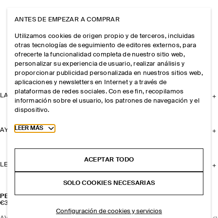
ANTES DE EMPEZAR A COMPRAR
Utilizamos cookies de origen propio y de terceros, incluidas
otras tecnologías de seguimiento de editores externos, para
ofrecerte la funcionalidad completa de nuestro sitio web,
personalizar su experiencia de usuario, realizar análisis y
proporcionar publicidad personalizada en nuestros sitios web,
aplicaciones y newsletters en Internet y a través de
plataformas de redes sociales. Con ese fin, recopilamos
LA EMPRESA
información sobre el usuario, los patrones de navegación y el
dispositivo.
Toggle more cookie information
LEER MÁS
AYUDA
ACEPTAR TODO
LEGAL
SOLO COOKIES NECESARIAS
PENDIENTES DE TUERCA ESCULPIDOS
€39
Configuración de cookies y servicios