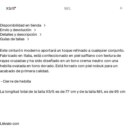
XS/S
M/L
Disponibilidad en tienda
Envío y devolución
Detalles y descripción
Guías de tallas
Este cinturón moderno aportará un toque refinado a cualquier conjunto.
Fabricado en Italia, está confeccionado en piel saffiano con textura de
rayas cruzadas y ha sido diseñado en un tono crema neutro con una
hebilla ovalada en tono dorado. Está forrado con piel nobuk para un
acabado de primera calidad.
Cierre de hebilla
La longitud total de la talla XS/S es de 77 cm y de la talla M/L es de 95 cm
Llévalo con