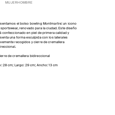
MUJER
HOMBRE
sentamos el bolso bowling Montmartre: un icono
 sportswear, renovado para la ciudad. Este diseño
á confeccionado en piel de primera calidad y
senta una forma esculpida con los laterales
vemente recogidos y cierre de cremallera
ireccional.
ierre de cremallera bidireccional
o: 28 cm; Largo: 29 cm; Ancho: 13 cm