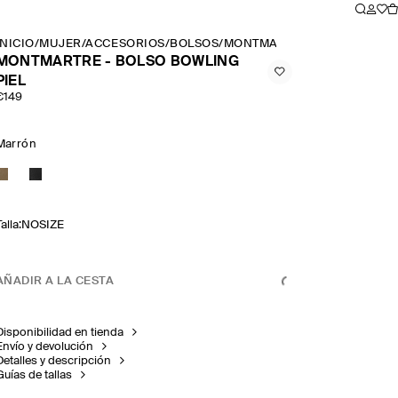
INICIO
/
MUJER
/
ACCESORIOS
/
BOLSOS
/
MONTMARTRE BOLSO BOWLI
MONTMARTRE - BOLSO BOWLING
PIEL
€149
Marrón
alla
:
NOSIZE
AÑADIR A LA CESTA
Disponibilidad en tienda
Envío y devolución
Detalles y descripción
Guías de tallas