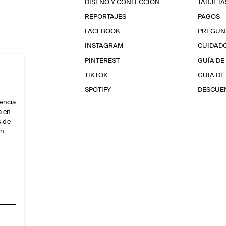
DISEÑO Y CONFECCIÓN
TARJETA
REPORTAJES
PAGOS
FACEBOOK
PREGUN
INSTAGRAM
CUIDAD
PINTEREST
GUÍA DE
TIKTOK
GUÍA DE
SPOTIFY
DESCUEN
iencia
a en
s de
ón