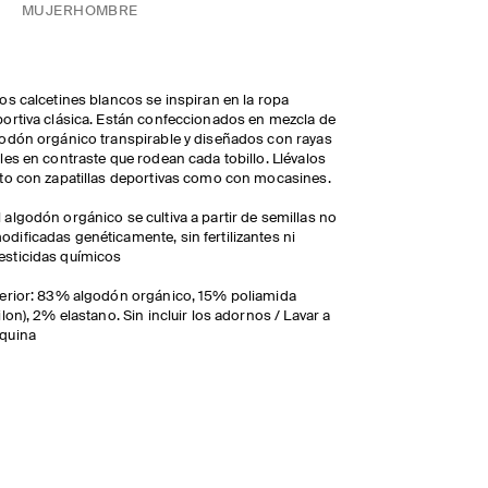
MUJER
HOMBRE
os calcetines blancos se inspiran en la ropa
ortiva clásica. Están confeccionados en mezcla de
odón orgánico transpirable y diseñados con rayas
les en contraste que rodean cada tobillo. Llévalos
to con zapatillas deportivas como con mocasines.
l algodón orgánico se cultiva a partir de semillas no
odificadas genéticamente, sin fertilizantes ni
esticidas químicos
erior: 83% algodón orgánico, 15% poliamida
ilon), 2% elastano. Sin incluir los adornos / Lavar a
quina