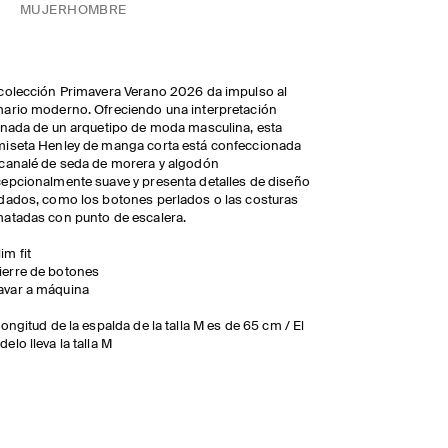
MUJER
HOMBRE
colección Primavera Verano 2026 da impulso al
ario moderno. Ofreciendo una interpretación
inada de un arquetipo de moda masculina, esta
iseta Henley de manga corta está confeccionada
canalé de seda de morera y algodón
epcionalmente suave y presenta detalles de diseño
dados, como los botones perlados o las costuras
atadas con punto de escalera.
lim fit
ierre de botones
avar a máquina
longitud de la espalda de la talla M es de 65 cm / El
elo lleva la talla M