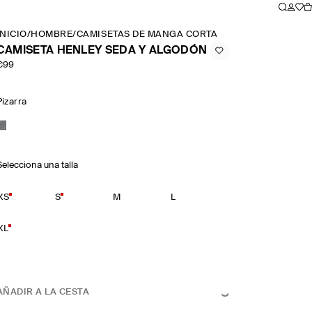
INICIO
/
HOMBRE
/
CAMISETAS DE MANGA CORTA Y CAMISETAS DE TI
CAMISETA HENLEY SEDA Y ALGODÓN
€99
Pizarra
Selecciona una talla
XS
S
M
L
XL
AÑADIR A LA CESTA