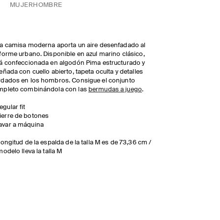
MUJER
HOMBRE
a camisa moderna aporta un aire desenfadado al
forme urbano. Disponible en azul marino clásico,
á confeccionada en algodón Pima estructurado y
eñada con cuello abierto, tapeta oculta y detalles
dados en los hombros. Consigue el conjunto
mpleto combinándola con las
bermudas a juego
.
egular fit
ierre de botones
avar a máquina
longitud de la espalda de la talla M es de 73,36 cm /
modelo lleva la talla M