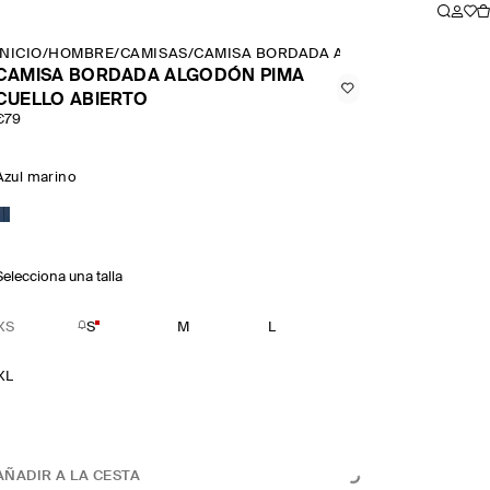
INICIO
/
HOMBRE
/
CAMISAS
/
CAMISA BORDADA ALGODÓN PIMA CUEL
CAMISA BORDADA ALGODÓN PIMA
CUELLO ABIERTO
€79
Azul marino
Selecciona una talla
XS
S
M
L
XL
AÑADIR A LA CESTA