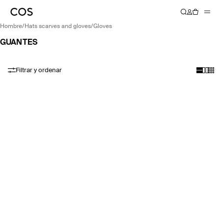
hombre
/
hats scarves and gloves
/
gloves
GUANTES
Filtrar y ordenar