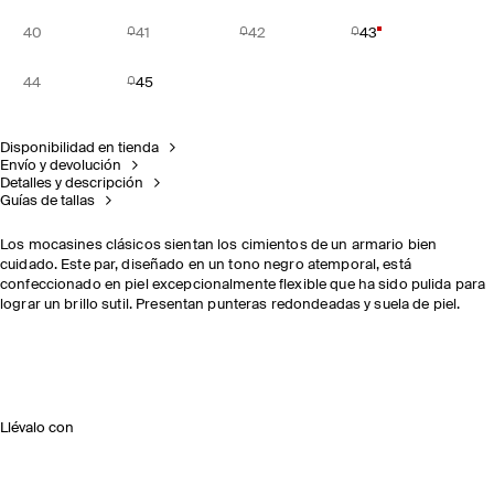
40
41
42
43
44
45
Disponibilidad en tienda
Envío y devolución
Detalles y descripción
Guías de tallas
Los mocasines clásicos sientan los cimientos de un armario bien
cuidado. Este par, diseñado en un tono negro atemporal, está
confeccionado en piel excepcionalmente flexible que ha sido pulida para
lograr un brillo sutil. Presentan punteras redondeadas y suela de piel.
Llévalo con