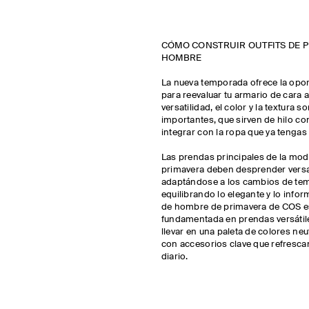
CÓMO CONSTRUIR OUTFITS DE 
HOMBRE
La nueva temporada ofrece la opor
para reevaluar tu armario de cara a
versatilidad, el color y la textura 
importantes, que sirven de hilo c
integrar con la ropa que ya tengas
Las prendas principales de la mo
primavera deben desprender versat
adaptándose a los cambios de tem
equilibrando lo elegante y lo infor
de hombre de primavera de COS e
fundamentada en prendas versátile
llevar en una paleta de colores ne
con accesorios clave que refrescan
diario.