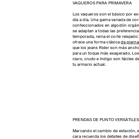
VAQUEROS PARA PRIMAVERA
Los vaqueros son el básico por exc
día a día. Una gama variada de cor
confeccionados en algodón orgáni
se adaptan a todas las preferencias
temporada, reina el corte relajado
ofrece una forma clásica
de pierna
que los jeans Rider son más ancho
para un toque más exagerado. Los
claro, crudo e índigo son fáciles 
tu armario actual.
PRENDAS DE PUNTO VERSÁTILE
Marcando el cambio de estación, e
cara recuerda los detalles de dise