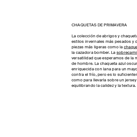
CHAQUETAS DE PRIMAVERA
La colección de abrigos y chaqueta
estilos invernales más pesados y 
piezas más ligeras como la
chaque
la cazadora bomber. La
sobrecami
versatilidad que esperamos de la
de hombre. La chaqueta azul oscu
enriquecida con lana para un mayo
contra el frío, pero es lo suficient
como para llevarla sobre un jerse
equilibrando la calidez y la textura.