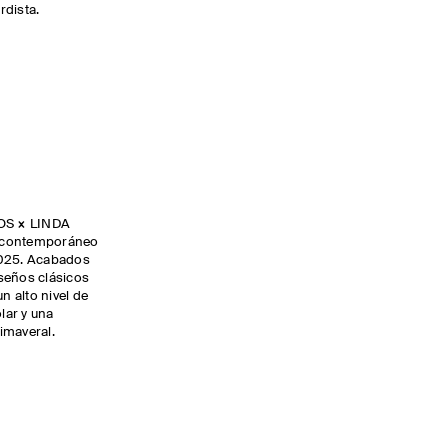
ardista.
COS × LINDA
a contemporáneo
2025. Acabados
seños clásicos
n alto nivel de
lar y una
rimaveral.