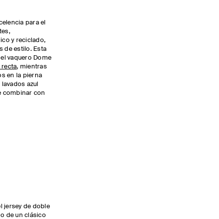
elencia para el
tes,
co y reciclado,
 de estilo. Esta
: el vaquero Dome
 recta
, mientras
s en la pierna
 lavados azul
de combinar con
S
l jersey de doble
ño de un clásico