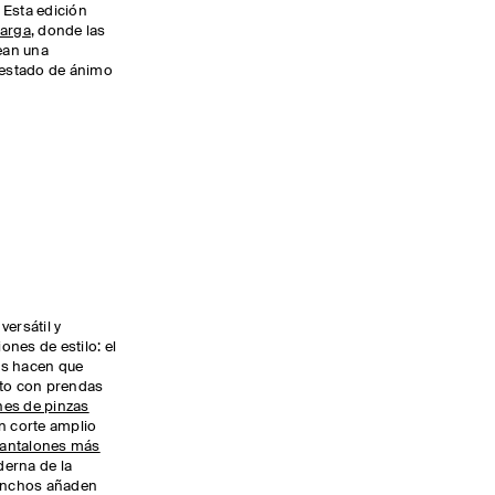
 Esta edición
larga
, donde las
rean una
l estado de ánimo
versátil y
nes de estilo: el
os hacen que
nto con prendas
nes de pinzas
n corte amplio
antalones más
erna de la
 anchos añaden