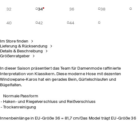
32
34
36
38
40
42
44
Im Store finden
Lieferung & Rücksendung
Details & Beschreibung
Größenratgeber
In dieser Saison präsentiert das Team für Damenmode raffinierte
Interpretation von Klassikern. Diese moderne Hose mit dezenten
Windowpane-Karos hat ein gerades Bein, Gürtelschlaufen und
Bügelfalten.
Normale Passform
Haken- und Riegelverschluss und Reißverschluss
Trockenreinigung
Innenbeinlänge in EU-Größe 36 = 81,7 cm/Das Model trägt EU-Größe 36