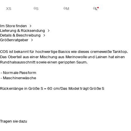
XS
S
M
L
Im Store finden
Lieferung & Rücksendung
Details & Beschreibung
Größenratgeber
COS ist bekannt für hochwertige Basics wie dieses cremeweiße Tanktop.
Das Oberteil aus einer Mischung aus Merinowolle und Leinen hat einen
Rundhalsausschnitt sowie einen gerippten Saum.
Normale Passform
Maschinenwäsche
Rückenlänge in Größe S = 60 cm/Das Model trägt Größe S
Tragen sie dazu