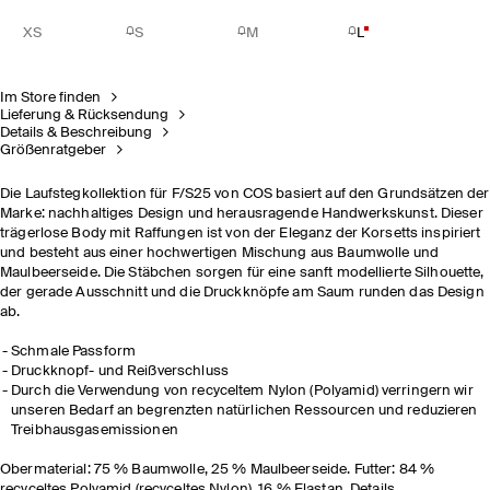
XS
S
M
L
Im Store finden
Lieferung & Rücksendung
Details & Beschreibung
Größenratgeber
Die Laufstegkollektion für F/S25 von COS basiert auf den Grundsätzen der
Marke: nachhaltiges Design und herausragende Handwerkskunst.​ Dieser
trägerlose Body mit Raffungen ist von der Eleganz der Korsetts inspiriert
und besteht aus einer hochwertigen Mischung aus Baumwolle und
Maulbeerseide. Die Stäbchen sorgen für eine sanft modellierte Silhouette,
der gerade Ausschnitt und die Druckknöpfe am Saum runden das Design
ab.
Schmale Passform
Druckknopf- und Reißverschluss
Durch die Verwendung von recyceltem Nylon (Polyamid) verringern wir
unseren Bedarf an begrenzten natürlichen Ressourcen und reduzieren
Treibhausgasemissionen
Obermaterial: 75 % Baumwolle, 25 % Maulbeerseide. Futter: 84 %
recyceltes Polyamid (recyceltes Nylon), 16 % Elastan. Details