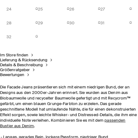
24
25
26
27
28
29
30
31
32
Im Store finden
Lieferung & Rücksendung
Details & Beschreibung
Größenratgeber
Bewertungen
Die Facade Jeans präsentieren sich mit einem niedrigen Bund, der an
Designs aus den 2000er-Jahren erinnert. Sie wurden aus Denim aus
Biobaumwolle und recycelter Baumwolle gefertigt und mit Recycrom™
gefärbt, um einen blauen Grunge-Farbton zu erzielen. Das gerade
geschnittene Modell hat umlaufende Nähte, die für einen dekonstruierten
Effekt sorgen, sowie leichte Whisker- und Distressed-Details, die ihm eine
individuelle Note verleihen. Kombinieren Sie es mit dem
passenden
Bustier aus Denim
.
Langes, gerades Bein, lockere Passform, niedriger Bund