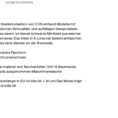
DAMEN
HERREN
 Kleiderkollektion von COS umfasst Modelle mit
ernen Silhouetten und auffälligen Designdetails.
es davon ist dieses schwarze Minikleid aus weicher
mwolle. Das Kleid in A-Linie hat Seitennahttaschen
ie zarte Bänder an der Rückseite.
ockere Passform
chnürverschluss
rmaterial und Taschenfutter: 100 % Baumwolle.
tails ausgenommen/Maschinenwäsche
kenlänge in EU-Größe 36 = 91 cm/Das Model trägt
-Größe 36