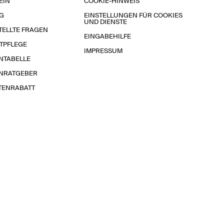
EIN
COOKIE-HINWEIS
G
EINSTELLUNGEN FÜR COOKIES
UND DIENSTE
TELLTE FRAGEN
EINGABEHILFE
TPFLEGE
IMPRESSUM
NTABELLE
NRATGEBER
TENRABATT