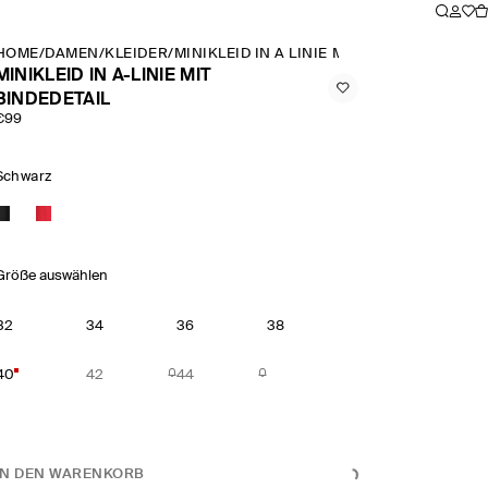
HOME
/
DAMEN
/
KLEIDER
/
MINIKLEID IN A LINIE MIT BINDEDETAIL
MINIKLEID IN A-LINIE MIT
BINDEDETAIL
€99
Schwarz
Größe auswählen
32
34
36
38
40
42
44
IN DEN WARENKORB