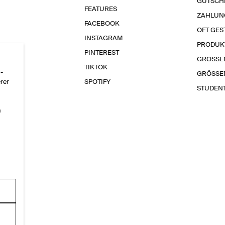
GUTSCH
FEATURES
ZAHLUN
FACEBOOK
OFT GES
INSTAGRAM
PRODUK
PINTEREST
GRÖSSE
TIKTOK
-
GRÖSSE
erer
SPOTIFY
STUDEN
n