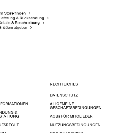
Im Store finden
Lieferung & Rücksendung
Details & Beschreibung
Größenratgeber
RECHTLICHES
T
DATENSCHUTZ
NFORMATIONEN
ALLGEMEINE
GESCHÄFTSBEDINGUNGEN
NDUNG &
STATTUNG
AGBs FÜR MITGLIEDER
UFSRECHT
NUTZUNGSBEDINGUNGEN