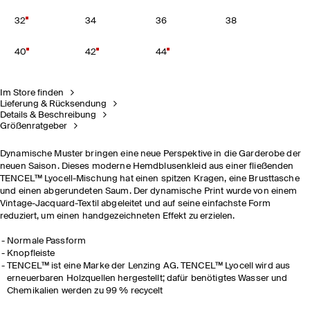
32
34
36
38
40
42
44
Im Store finden
Lieferung & Rücksendung
Details & Beschreibung
Größenratgeber
Dynamische Muster bringen eine neue Perspektive in die Garderobe der
neuen Saison. Dieses moderne Hemdblusenkleid aus einer fließenden
TENCEL™ Lyocell-Mischung hat einen spitzen Kragen, eine Brusttasche
und einen abgerundeten Saum. Der dynamische Print wurde von einem
Vintage-Jacquard-Textil abgeleitet und auf seine einfachste Form
reduziert, um einen handgezeichneten Effekt zu erzielen.
Normale Passform
Knopfleiste
TENCEL™ ist eine Marke der Lenzing AG. TENCEL™ Lyocell wird aus
erneuerbaren Holzquellen hergestellt; dafür benötigtes Wasser und
Chemikalien werden zu 99 % recycelt