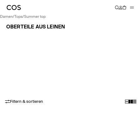
damen
/
tops
/
summer top
OBERTEILE AUS LEINEN
Filtern & sortieren