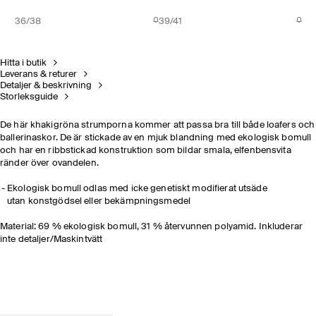
36/38
39/41
Hitta i butik
Leverans & returer
Detaljer & beskrivning
Storleksguide
De här khakigröna strumporna kommer att passa bra till både loafers och
ballerinaskor. De är stickade av en mjuk blandning med ekologisk bomull
och har en ribbstickad konstruktion som bildar smala, elfenbensvita
ränder över ovandelen.
Ekologisk bomull odlas med icke genetiskt modifierat utsäde
utan
konstgödsel
eller bekämpningsmedel
Material: 69 % ekologisk bomull, 31 % återvunnen polyamid. Inkluderar
inte detaljer/Maskintvätt