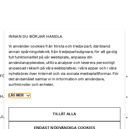
INNAN DU BÖRJAR HANDLA
Vi använder cookies från första och tredje part, däribland
annan spårningsteknik från tredjepartsutgivare, för att ge dig
full funktionalitet på vår webbplats, anpassa din
användarupplevelse, utföra analyser och leverera personligt
anpassad reklam på våra webbplatser, i våra appar och i våra
nyhetsbrev över internet och via sociala medieplattformar. För
FÖRETAGET
det ändamålet samlar vi in information om användare,
surfmönster och enheter.
Toggle more cookie information
LÄS MER
HJÄLP
TILLÅT ALLA
JURIDISK INFORMATION
ENDAST NÖDVÄNDIGA COOKIES