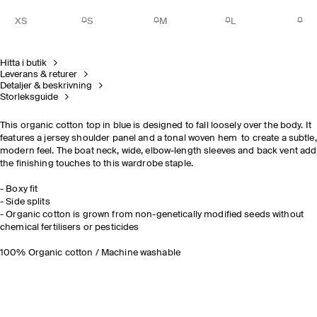
XS
S
M
L
Hitta i butik
Leverans & returer
Detaljer & beskrivning
Storleksguide
This organic cotton top in blue is designed to fall loosely over the body. It
features a jersey shoulder panel and a tonal woven hem to create a subtle,
modern feel. The boat neck, wide, elbow-length sleeves and back vent add
the finishing touches to this wardrobe staple.
- Boxy fit
- Side splits
- Organic cotton is grown from non-genetically modified seeds without
chemical fertilisers or pesticides
100% Organic cotton / Machine washable