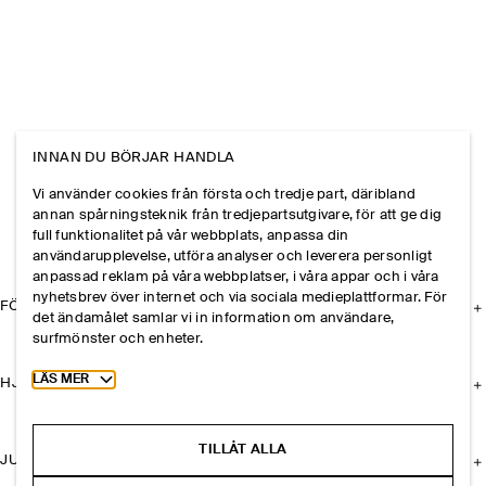
INNAN DU BÖRJAR HANDLA
Vi använder cookies från första och tredje part, däribland
annan spårningsteknik från tredjepartsutgivare, för att ge dig
full funktionalitet på vår webbplats, anpassa din
användarupplevelse, utföra analyser och leverera personligt
anpassad reklam på våra webbplatser, i våra appar och i våra
nyhetsbrev över internet och via sociala medieplattformar. För
FÖRETAGET
det ändamålet samlar vi in information om användare,
surfmönster och enheter.
Toggle more cookie information
LÄS MER
HJÄLP
TILLÅT ALLA
JURIDISK INFORMATION