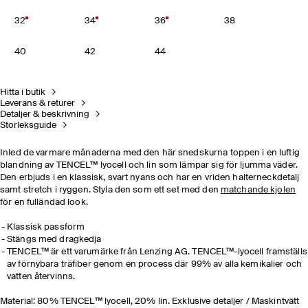
32
34
36
38
40
42
44
Hitta i butik
Leverans & returer
Detaljer & beskrivning
Storleksguide
Inled de varmare månaderna med den här snedskurna toppen i en luftig
blandning av TENCEL™ lyocell och lin som lämpar sig för ljumma väder.
Den erbjuds i en klassisk, svart nyans och har en vriden halterneckdetalj
samt stretch i ryggen. Styla den som ett set med den
matchande kjolen
för en fulländad look.
Klassisk passform
Stängs med dragkedja
TENCEL™ är ett varumärke från Lenzing AG. TENCEL™-lyocell framställs
av förnybara träfiber genom en process där 99% av alla kemikalier och
vatten återvinns.
Material: 80% TENCEL™ lyocell, 20% lin. Exklusive detaljer / Maskintvätt