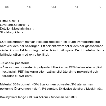
XS
S
M
L
Hitta i butik
Leverans & returer
Detaljer & beskrivning
Storleksguide
COS designteam ger vår stickade kollektion en touch av moderniserat
hantverk den här säsongen. Ett perfekt exempel är den här glesstickade
västen i bomullsblandning med en fräsch, vit nyans. De ribbade kanterna
fulländar stilen med extra taktilitet.
Klassisk passform
Återvunnen polyester är polyester tillverkad av PET-flaskor eller uttjänt
textilavfall. PET-flaskorna eller textilavfallet återvinns mekaniskt och
förädlas till nytt garn.
Material: 56% bomull, 40% återvunnen polyester, 3% återvunnen
polyamid (återvunnen nylon), 1% elastan. Exklusive detaljer / Maskintvätt
Bakstyckets längd i stl S är 53 cm / Modellen bär stl S