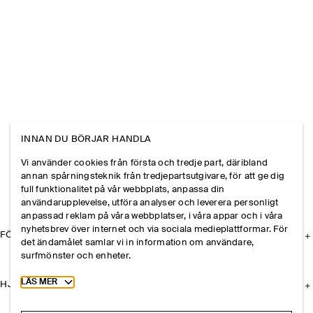
INNAN DU BÖRJAR HANDLA
Vi använder cookies från första och tredje part, däribland
annan spårningsteknik från tredjepartsutgivare, för att ge dig
full funktionalitet på vår webbplats, anpassa din
användarupplevelse, utföra analyser och leverera personligt
anpassad reklam på våra webbplatser, i våra appar och i våra
nyhetsbrev över internet och via sociala medieplattformar. För
FÖRETAGET
det ändamålet samlar vi in information om användare,
surfmönster och enheter.
Toggle more cookie information
LÄS MER
HJÄLP