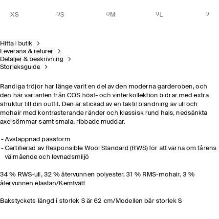
XS
S
M
L
Hitta i butik
Leverans & returer
Detaljer & beskrivning
Storleksguide
Randiga tröjor har länge varit en del av den moderna garderoben, och
den här varianten från COS höst- och vinterkollektion bidrar med extra
struktur till din outfit. Den är stickad av en taktil blandning av ull och
mohair med kontrasterande ränder och klassisk rund hals, nedsänkta
axelsömmar samt smala, ribbade muddar.
Avslappnad passform
Certifierad av Responsible Wool Standard (RWS) för att värna om fårens
välmående och levnadsmiljö
34 % RWS-ull, 32 % återvunnen polyester, 31 % RMS-mohair, 3 %
återvunnen elastan/Kemtvätt
Bakstyckets längd i storlek S är 62 cm/Modellen bär storlek S