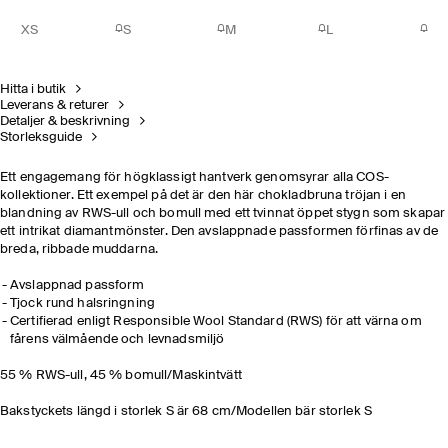
XS
S
M
L
Hitta i butik
Leverans & returer
Detaljer & beskrivning
Storleksguide
Ett engagemang för högklassigt hantverk genomsyrar alla COS-
kollektioner. Ett exempel på det är den här chokladbruna tröjan i en
blandning av RWS-ull och bomull med ett tvinnat öppet stygn som skapar
ett intrikat diamantmönster. Den avslappnade passformen förfinas av de
breda, ribbade muddarna.
Avslappnad passform
Tjock rund halsringning
Certifierad enligt Responsible Wool Standard (RWS) för att värna om
fårens välmående och levnadsmiljö
55 % RWS-ull, 45 % bomull/Maskintvätt
Bakstyckets längd i storlek S är 68 cm/Modellen bär storlek S