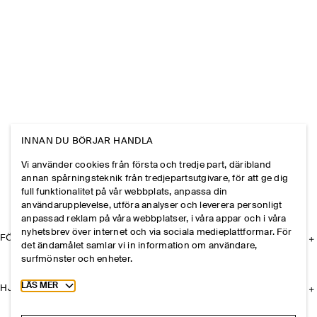
INNAN DU BÖRJAR HANDLA
Vi använder cookies från första och tredje part, däribland
annan spårningsteknik från tredjepartsutgivare, för att ge dig
full funktionalitet på vår webbplats, anpassa din
användarupplevelse, utföra analyser och leverera personligt
anpassad reklam på våra webbplatser, i våra appar och i våra
nyhetsbrev över internet och via sociala medieplattformar. För
FÖRETAGET
det ändamålet samlar vi in information om användare,
surfmönster och enheter.
Toggle more cookie information
LÄS MER
HJÄLP