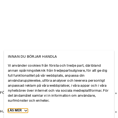
INNAN DU BÖRJAR HANDLA
Vi använder cookies från första och tredje part, däribland
annan spårningsteknik från tredjepartsutgivare, för att ge dig
full funktionalitet på vår webbplats, anpassa din
användarupplevelse, utföra analyser och leverera personligt
anpassad reklam på våra webbplatser, i våra appar och i våra
nyhetsbrev över internet och via sociala medieplattformar. För
FÖRETAGET
det ändamålet samlar vi in information om användare,
surfmönster och enheter.
Toggle more cookie information
LÄS MER
HJÄLP