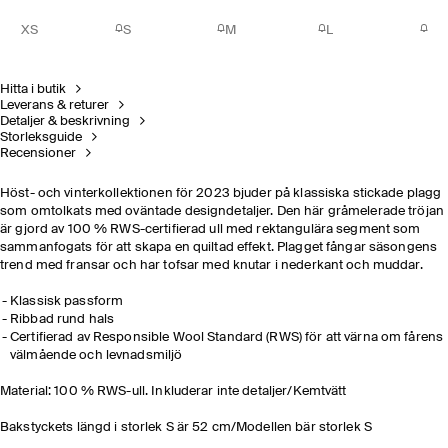
XS
S
M
L
Hitta i butik
Leverans & returer
Detaljer & beskrivning
Storleksguide
Recensioner
Höst- och vinterkollektionen för 2023 bjuder på klassiska stickade plagg
som omtolkats med oväntade designdetaljer. Den här gråmelerade tröjan
är gjord av 100 % RWS-certifierad ull med rektangulära segment som
sammanfogats för att skapa en quiltad effekt. Plagget fångar säsongens
trend med fransar och har tofsar med knutar i nederkant och muddar.
Klassisk passform
Ribbad rund hals
Certifierad av Responsible Wool Standard (RWS) för att värna om fårens
välmående och levnadsmiljö
Material: 100 % RWS-ull. Inkluderar inte detaljer/Kemtvätt
Bakstyckets längd i storlek S är 52 cm/Modellen bär storlek S