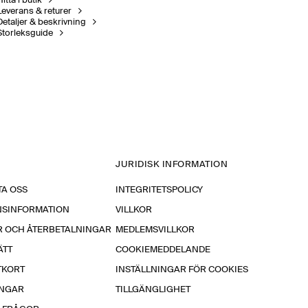
itta i butik
Leverans & returer
Detaljer & beskrivning
Storleksguide
JURIDISK INFORMATION
A OSS
INTEGRITETSPOLICY
NSINFORMATION
VILLKOR
R OCH ÅTERBETALNINGAR
MEDLEMSVILLKOR
ÄTT
COOKIEMEDDELANDE
TKORT
INSTÄLLNINGAR FÖR COOKIES
INGAR
TILLGÄNGLIGHET