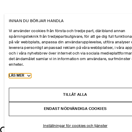
INNAN DU BÖRJAR HANDLA
Vi använder cookies från första och tredje part, däribland annan
spårningsteknik från tredjepartsutgivare, för att ge dig full funktional
på vår webbplats, anpassa din användarupplevelse, utföra analyser
leverera personligt anpassad reklam på våra webbplatser, i våra ap
och i våra nyhetsbrev över internet och via sociala medieplattformar
det ändamålet samlar vi in information om användare, surfmönster
enheter.
Toggle more cookie information
LÄS MER
TILLÅT ALLA
ENDAST NÖDVÄNDIGA COOKIES
Inställningar för cookies och tjänster