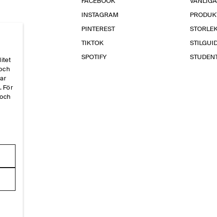
FACEBOOK
VANLIG
INSTAGRAM
PRODUK
PINTEREST
STORLE
TIKTOK
STILGUI
SPOTIFY
STUDEN
itet
 och
par
. För
 och