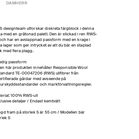
DAM
HERR
 designteam utforskar diskreta färgblock i denna
ja med en gråtonad palett. Den är stickad i ren RWS-
 och har en avslappnad passform med en krage i
ra lager som ger intrycket av att du bär en staplad
k med flera plagg.
edig passform
en här produkten innehåller Responsible Wool
tandard TE-00047206 (RWS) ullfibrer från
ertifierade gårdar med avseende på
jurskyddsstandarder och markförvaltningsregler.
erial: 100% RWS-ull
lusive detaljer / Endast kemtvätt
gd fram på storlek S är 55 cm / Modellen bär
rlek S