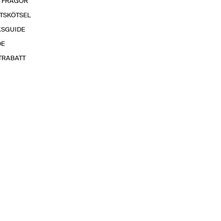
A FRÅGOR
TSKÖTSEL
KSGUIDE
DE
TRABATT