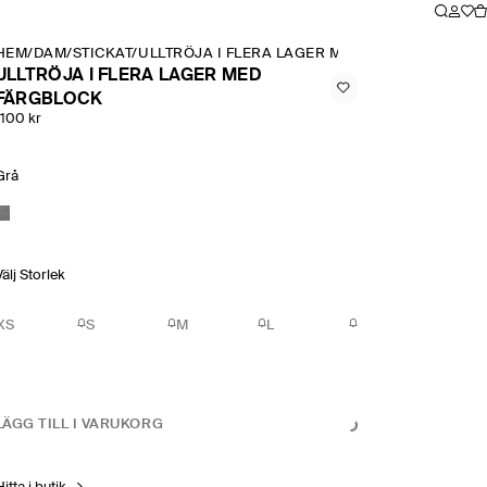
HEM
/
DAM
/
STICKAT
/
ULLTRÖJA I FLERA LAGER MED FÄRGBLOCK
ULLTRÖJA I FLERA LAGER MED
FÄRGBLOCK
1100 kr
Grå
Välj Storlek
XS
S
M
L
LÄGG TILL I VARUKORG