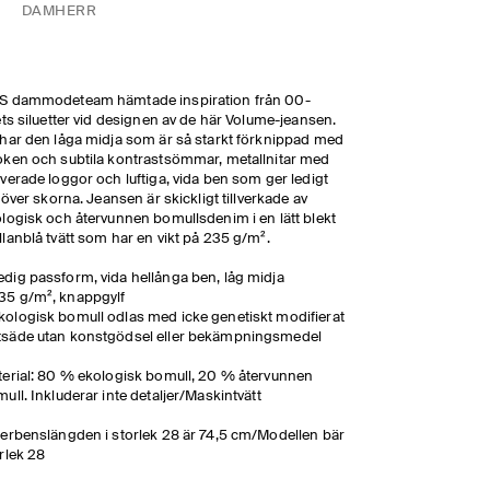
DAM
HERR
S dammodeteam hämtade inspiration från 00-
ets siluetter vid designen av de här Volume-jeansen.
har den låga midja som är så starkt förknippad med
ken och subtila kontrastsömmar, metallnitar med
verade loggor och luftiga, vida ben som ger ledigt
l över skorna. Jeansen är skickligt tillverkade av
logisk och återvunnen bomullsdenim i en lätt blekt
lanblå tvätt som har en vikt på 235 g/m².
edig passform, vida hellånga ben, låg midja
35 g/m², knappgylf
kologisk bomull odlas med icke genetiskt modifierat
tsäde utan konstgödsel eller bekämpningsmedel
erial: 80 % ekologisk bomull, 20 % återvunnen
ull. Inkluderar inte detaljer/Maskintvätt
erbenslängden i storlek 28 är 74,5 cm/Modellen bär
rlek 28