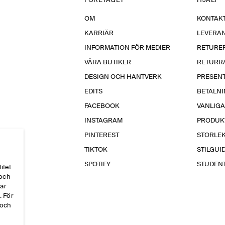
FÖRETAGET
HJÄLP
OM
KONTAKT
KARRIÄR
LEVERA
INFORMATION FÖR MEDIER
RETURE
VÅRA BUTIKER
RETURR
DESIGN OCH HANTVERK
PRESEN
EDITS
BETALN
FACEBOOK
VANLIG
INSTAGRAM
PRODUK
PINTEREST
STORLE
TIKTOK
STILGUI
SPOTIFY
STUDEN
itet
 och
par
. För
 och