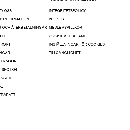
JURIDISK INFORMATION
A OSS
INTEGRITETSPOLICY
NSINFORMATION
VILLKOR
R OCH ÅTERBETALNINGAR
MEDLEMSVILLKOR
ÄTT
COOKIEMEDDELANDE
TKORT
INSTÄLLNINGAR FÖR COOKIES
INGAR
TILLGÄNGLIGHET
A FRÅGOR
TSKÖTSEL
KSGUIDE
DE
TRABATT