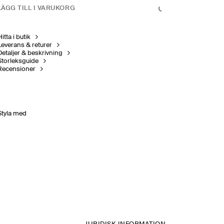
LÄGG TILL I VARUKORG
itta i butik
Leverans & returer
Detaljer & beskrivning
Storleksguide
Recensioner
Styla med