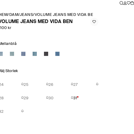
HEM
/
DAM
/
JEANS
/
VOLUME JEANS MED VIDA BEN
VOLUME JEANS MED VIDA BEN
1100 kr
Mellanblå
Välj Storlek
24
25
26
27
28
29
30
31
32