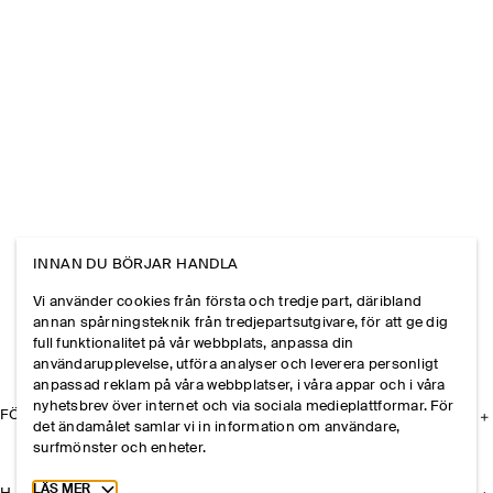
INNAN DU BÖRJAR HANDLA
Vi använder cookies från första och tredje part, däribland
annan spårningsteknik från tredjepartsutgivare, för att ge dig
full funktionalitet på vår webbplats, anpassa din
användarupplevelse, utföra analyser och leverera personligt
anpassad reklam på våra webbplatser, i våra appar och i våra
nyhetsbrev över internet och via sociala medieplattformar. För
FÖRETAGET
det ändamålet samlar vi in information om användare,
surfmönster och enheter.
Toggle more cookie information
LÄS MER