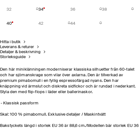
32
34
36
38
40
42
44
Hitta i butik
Leverans & returer
Detaljer & beskrivning
Storleksguide
Den här miniklänningen moderniserar klassiska silhuetter från 60-talet
och har sjömanskrage som vilar över axlarna. Den är tillverkad av
premium pimabomull i en fyllig espressofärgad nyans. Den har
knäppning vid ärmslut och diskreta sidfickor och är rundad i nederkant.
Styla den med flip-flops i läder eller ballerinaskor.
Klassisk passform
Skal: 100 % pimabomull. Exklusive detaljer / Maskintvätt
Bakstyckets längd i storlek EU 36 är 88,6 cm./Modellen bär storlek EU 36