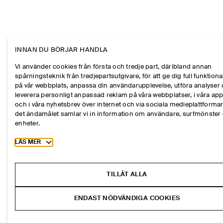
INNAN DU BÖRJAR HANDLA
Vi använder cookies från första och tredje part, däribland annan
spårningsteknik från tredjepartsutgivare, för att ge dig full funktional
på vår webbplats, anpassa din användarupplevelse, utföra analyser
leverera personligt anpassad reklam på våra webbplatser, i våra ap
och i våra nyhetsbrev över internet och via sociala medieplattformar
det ändamålet samlar vi in information om användare, surfmönster
enheter.
Toggle more cookie information
LÄS MER
TILLÅT ALLA
ENDAST NÖDVÄNDIGA COOKIES