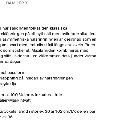
DAM
HERR
 här säsongen tolkas den klassiska
neklänningen på ett nytt sätt med oväntade siluetter.
n asymmetriska halsringningen är designad som en
gant scarf med teatraliskt fall längs ena axeln för en
k som sticker ut. Maxilängden kombineras med
tig slits i sidorna – en välkommen detalj under varma
mmardagar.
mal passform
näppning på insidan av halsringningen
ragkedja
erial: 100 % linne. Inkluderar inte
aljer/Maskintvätt
styckets längd i storlek 36 är 102 cm/Modellen bär
rlek 36