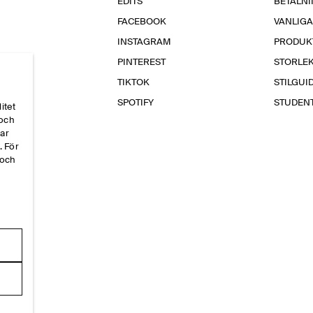
EDITS
BETALN
FACEBOOK
VANLIG
INSTAGRAM
PRODUK
PINTEREST
STORLE
TIKTOK
STILGUI
SPOTIFY
STUDEN
itet
 och
par
. För
 och