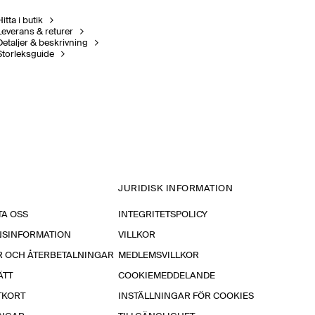
itta i butik
Leverans & returer
Detaljer & beskrivning
Storleksguide
JURIDISK INFORMATION
A OSS
INTEGRITETSPOLICY
NSINFORMATION
VILLKOR
R OCH ÅTERBETALNINGAR
MEDLEMSVILLKOR
ÄTT
COOKIEMEDDELANDE
TKORT
INSTÄLLNINGAR FÖR COOKIES