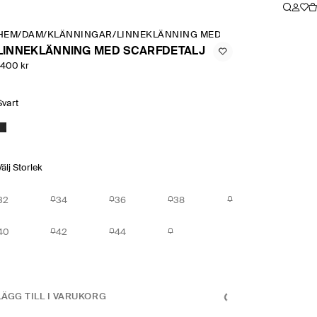
HEM
/
DAM
/
KLÄNNINGAR
/
LINNEKLÄNNING MED SCARFDETALJ
LINNEKLÄNNING MED SCARFDETALJ
1400 kr
Svart
Välj Storlek
32
34
36
38
40
42
44
LÄGG TILL I VARUKORG