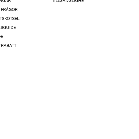
INGAR
TILLGÄNGLIGHET
A FRÅGOR
TSKÖTSEL
KSGUIDE
DE
TRABATT