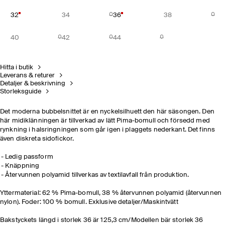
32
34
36
38
40
42
44
Hitta i butik
Leverans & returer
Detaljer & beskrivning
Storleksguide
Det moderna bubbelsnittet är en nyckelsilhuett den här säsongen. Den
här midiklänningen är tillverkad av lätt Pima-bomull och försedd med
rynkning i halsringningen som går igen i plaggets nederkant. Det finns
även diskreta sidofickor.
Ledig passform
Knäppning
Återvunnen polyamid tillverkas av textilavfall från produktion.
Yttermaterial: 62 % Pima-bomull, 38 % återvunnen polyamid (återvunnen
nylon). Foder: 100 % bomull. Exklusive detaljer/Maskintvätt
Bakstyckets längd i storlek 36 är 125,3 cm/Modellen bär storlek 36