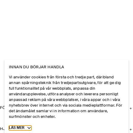
INNAN DU BÖRJAR HANDLA
Vi använder cookies från första och tredje part, däribland
annan spårningsteknik från tredjepartsutgivare, för att ge dig
full funktionalitet på vår webbplats, anpassa din
användarupplevelse, utföra analyser och leverera personligt
anpassad reklam på våra webbplatser, i våra appar och i våra
nyhetsbrev över internet och via sociala medieplattformar. För
FÖRETAGET
det ändamålet samlar vi in information om användare,
surfmönster och enheter.
Toggle more cookie information
LÄS MER
HJÄLP