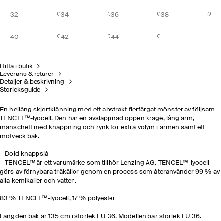
32
34
36
38
40
42
44
Hitta i butik
Leverans & returer
Detaljer & beskrivning
Storleksguide
En hellång skjortklänning med ett abstrakt flerfärgat mönster av följsam
TENCEL™-lyocell. Den har en avslappnad öppen krage, lång ärm,
manschett med knäppning och rynk för extra volym i ärmen samt ett
motveck bak.
– Dold knappslå
– TENCEL™ är ett varumärke som tillhör Lenzing AG. TENCEL™-lyocell
görs av förnybara träkällor genom en process som återanvänder 99 % av
alla kemikalier och vatten.
83 % TENCEL™-lyocell, 17 % polyester
Längden bak är 135 cm i storlek EU 36. Modellen bär storlek EU 36.