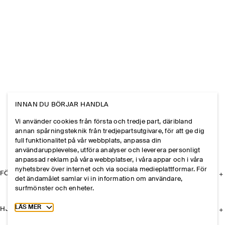
INNAN DU BÖRJAR HANDLA
Vi använder cookies från första och tredje part, däribland
annan spårningsteknik från tredjepartsutgivare, för att ge dig
full funktionalitet på vår webbplats, anpassa din
användarupplevelse, utföra analyser och leverera personligt
anpassad reklam på våra webbplatser, i våra appar och i våra
nyhetsbrev över internet och via sociala medieplattformar. För
FÖRETAGET
det ändamålet samlar vi in information om användare,
surfmönster och enheter.
Toggle more cookie information
LÄS MER
HJÄLP