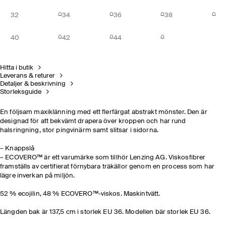
32
34
36
38
40
42
44
Hitta i butik
Leverans & returer
Detaljer & beskrivning
Storleksguide
En följsam maxiklänning med ett flerfärgat abstrakt mönster. Den är
designad för att bekvämt drapera över kroppen och har rund
halsringning, stor pingvinärm samt slitsar i sidorna.
– Knappslå
– ECOVERO™ är ett varumärke som tillhör Lenzing AG. Viskosfibrer
framställs av certifierat förnybara träkällor genom en process som har
lägre inverkan på miljön.
52 % ecojilin, 48 % ECOVERO™-viskos. Maskintvätt.
Längden bak är 137,5 cm i storlek EU 36. Modellen bär storlek EU 36.