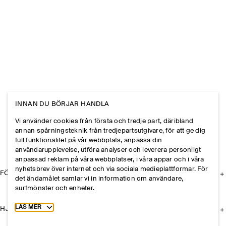
INNAN DU BÖRJAR HANDLA
Vi använder cookies från första och tredje part, däribland
annan spårningsteknik från tredjepartsutgivare, för att ge dig
full funktionalitet på vår webbplats, anpassa din
användarupplevelse, utföra analyser och leverera personligt
anpassad reklam på våra webbplatser, i våra appar och i våra
nyhetsbrev över internet och via sociala medieplattformar. För
FÖRETAGET
det ändamålet samlar vi in information om användare,
surfmönster och enheter.
Toggle more cookie information
LÄS MER
HJÄLP