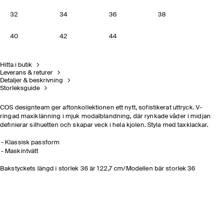
32
34
36
38
40
42
44
Hitta i butik
Leverans & returer
Detaljer & beskrivning
Storleksguide
COS designteam ger aftonkollektionen ett nytt, sofistikerat uttryck. V-
ringad maxiklänning i mjuk modalblandning, där rynkade våder i midjan
definierar silhuetten och skapar veck i hela kjolen. Styla med taxklackar.
Klassisk passform
Maskintvätt
Bakstyckets längd i storlek 36 är 122,7 cm/Modellen bär storlek 36