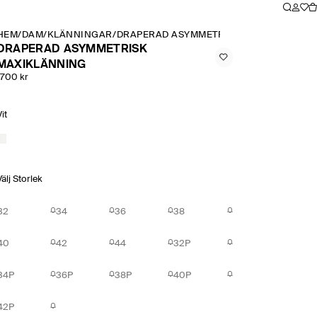
HEM
/
DAM
/
KLÄNNINGAR
/
DRAPERAD ASYMMETRISK MAXIKLÄNNIN
DRAPERAD ASYMMETRISK
MAXIKLÄNNING
1700 kr
Vit
Välj Storlek
32
34
36
38
40
42
44
32P
34P
36P
38P
40P
42P