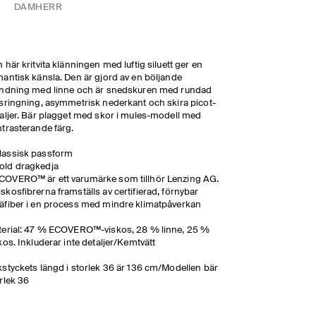
DAM
HERR
 här kritvita klänningen med luftig siluett ger en
antisk känsla. Den är gjord av en böljande
andning med linne och är snedskuren med rundad
sringning, asymmetrisk nederkant och skira picot-
aljer. Bär plagget med skor i mules-modell med
trasterande färg.
lassisk passform
old dragkedja
COVERO™ är ett varumärke som tillhör Lenzing AG.
iskosfibrerna framställs av certifierad, förnybar
räfiber i en process med mindre klimatpåverkan
erial: 47 % ECOVERO™-viskos, 28 % linne, 25 %
kos. Inkluderar inte detaljer/Kemtvätt
styckets längd i storlek 36 är 136 cm/Modellen bär
rlek 36