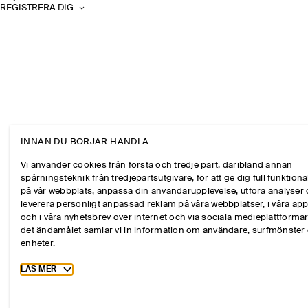
REGISTRERA DIG
INNAN DU BÖRJAR HANDLA
Vi använder cookies från första och tredje part, däribland annan
spårningsteknik från tredjepartsutgivare, för att ge dig full funktional
på vår webbplats, anpassa din användarupplevelse, utföra analyser
leverera personligt anpassad reklam på våra webbplatser, i våra ap
och i våra nyhetsbrev över internet och via sociala medieplattformar
det ändamålet samlar vi in information om användare, surfmönster
enheter.
Toggle more cookie information
LÄS MER