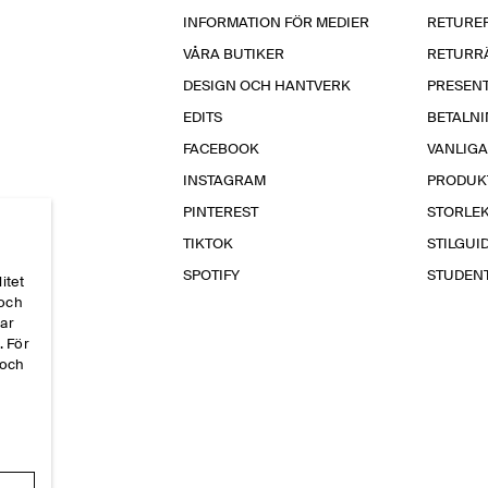
INFORMATION FÖR MEDIER
RETURE
VÅRA BUTIKER
RETURR
DESIGN OCH HANTVERK
PRESEN
EDITS
BETALN
FACEBOOK
VANLIG
INSTAGRAM
PRODUK
PINTEREST
STORLE
TIKTOK
STILGUI
SPOTIFY
STUDEN
itet
 och
par
. För
 och