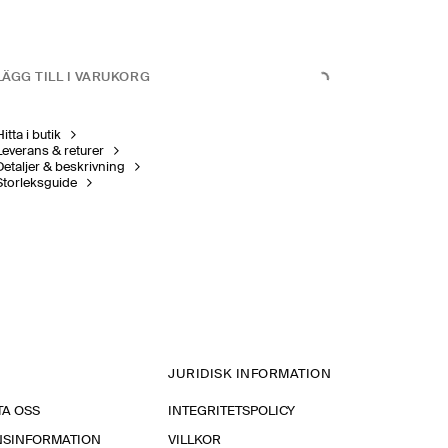
LÄGG TILL I VARUKORG
itta i butik
Leverans & returer
Detaljer & beskrivning
Storleksguide
JURIDISK INFORMATION
A OSS
INTEGRITETSPOLICY
NSINFORMATION
VILLKOR