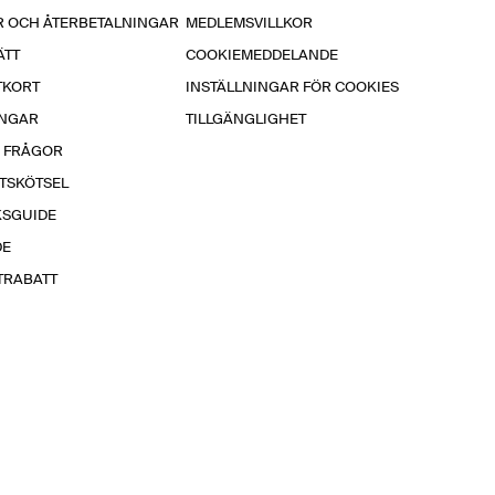
R OCH ÅTERBETALNINGAR
MEDLEMSVILLKOR
ÄTT
COOKIEMEDDELANDE
TKORT
INSTÄLLNINGAR FÖR COOKIES
INGAR
TILLGÄNGLIGHET
A FRÅGOR
TSKÖTSEL
KSGUIDE
DE
TRABATT