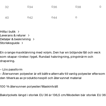
32
34
36
38
40
42
44
Hitta i butik
Leverans & returer
Detaljer & beskrivning
Storleksguide
En orange maxiklänning med volym. Den har en böljande fåll och veck
som skapar rörelse i tyget. Rundad halsringning, pingvinärm och
drapering.
– Lös passform
– Återvunnen polyester är ett bättre alternativ till vanlig polyester eftersom
den tillverkas av produktionsspill och återvunnet material
100 % återvunnen polyester/Maskintvätt
Bakstyckets längd i storlek EU 36 är 136,5 cm/Modellen bär storlek EU 36