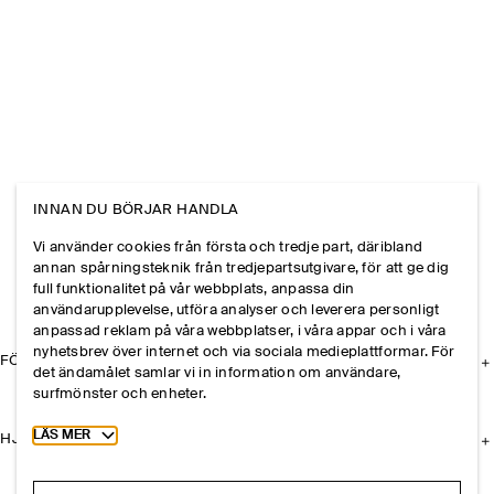
INNAN DU BÖRJAR HANDLA
Vi använder cookies från första och tredje part, däribland
annan spårningsteknik från tredjepartsutgivare, för att ge dig
full funktionalitet på vår webbplats, anpassa din
användarupplevelse, utföra analyser och leverera personligt
anpassad reklam på våra webbplatser, i våra appar och i våra
nyhetsbrev över internet och via sociala medieplattformar. För
FÖRETAGET
det ändamålet samlar vi in information om användare,
surfmönster och enheter.
Toggle more cookie information
LÄS MER
HJÄLP