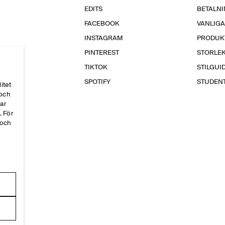
EDITS
BETALN
FACEBOOK
VANLIG
INSTAGRAM
PRODUK
PINTEREST
STORLE
TIKTOK
STILGUI
SPOTIFY
STUDEN
itet
 och
par
. För
 och