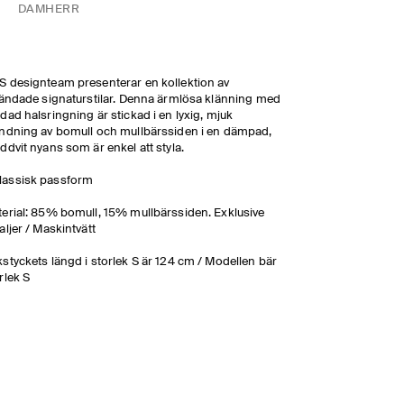
DAM
HERR
 designteam presenterar en kollektion av
ländade signaturstilar. Denna ärmlösa klänning med
dad halsringning är stickad i en lyxig, mjuk
ndning av bomull och mullbärssiden i en dämpad,
ddvit nyans som är enkel att styla.
lassisk passform
erial: 85% bomull, 15% mullbärssiden. Exklusive
aljer / Maskintvätt
styckets längd i storlek S är 124 cm / Modellen bär
rlek S