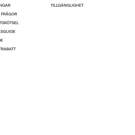
INGAR
TILLGÄNGLIGHET
A FRÅGOR
TSKÖTSEL
KSGUIDE
DE
TRABATT