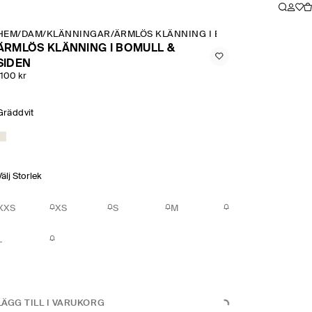
HEM
/
DAM
/
KLÄNNINGAR
/
ÄRMLÖS KLÄNNING I BOMULL & SIDEN
ÄRMLÖS KLÄNNING I BOMULL &
SIDEN
1100 kr
Gräddvit
Välj Storlek
XXS
XS
S
M
L
LÄGG TILL I VARUKORG