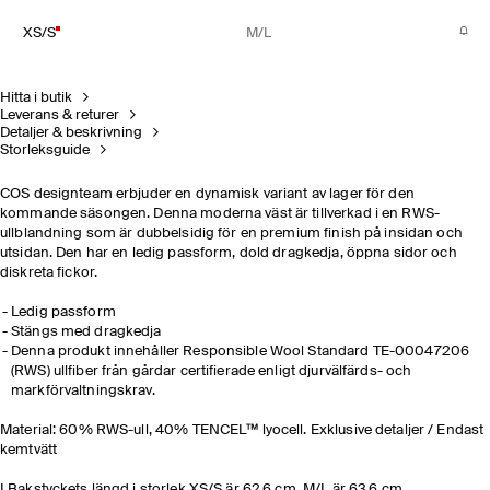
XS/S
M/L
Hitta i butik
Leverans & returer
Detaljer & beskrivning
Storleksguide
COS designteam erbjuder en dynamisk variant av lager för den
kommande säsongen. Denna moderna väst är tillverkad i en RWS-
ullblandning som är dubbelsidig för en premium finish på insidan och
utsidan. Den har en ledig passform, dold dragkedja, öppna sidor och
diskreta fickor.
Ledig passform
Stängs med dragkedja
Denna produkt innehåller Responsible Wool Standard TE-00047206
(RWS) ullfiber från gårdar certifierade enligt djurvälfärds- och
markförvaltningskrav.
Material: 60% RWS-ull, 40% TENCEL™ lyocell. Exklusive detaljer / Endast
kemtvätt
LBakstyckets längd i storlek XS/S är 62,6 cm, M/L är 63,6 cm