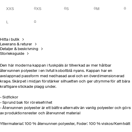
XXS
XS
S
M
L
Hitta i butik
Leverans & returer
Detaljer & beskrivning
Storleksguide
Den här moderna kappan i fuskpäls är tillverkad av mer hållbar
återvunnen polyester i en livfull koboltblå nyans. Kappan har en
avslappnad passform med nedhasad axel och en överdimensionerad
krage. Skärpet i midjan förstärker silhuetten och ger utrymme för att bära
kraftigare stickade plagg under.
- Sidfickor
- Sprund bak för rörelsefrihet
- Återvunnen polyester är ett bättre alternativ än vanlig polyester och görs
av produktionsrester och återvunnet material
Yttermaterial: 100 % återvunnen polyester, Foder: 100 % viskos/Kemtvätt