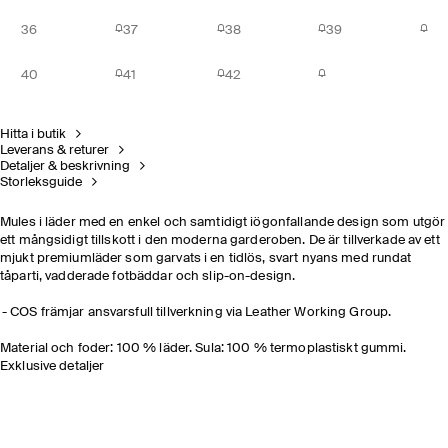
36
37
38
39
40
41
42
Hitta i butik
Leverans & returer
Detaljer & beskrivning
Storleksguide
Mules i läder med en enkel och samtidigt iögonfallande design som utgör
ett mångsidigt tillskott i den moderna garderoben. De är tillverkade av ett
mjukt premiumläder som garvats i en tidlös, svart nyans med rundat
tåparti, vadderade fotbäddar och slip-on-design.
COS främjar ansvarsfull tillverkning via Leather Working Group.
Material och foder: 100 % läder. Sula: 100 % termoplastiskt gummi.
Exklusive detaljer