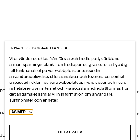
INNAN DU BÖRJAR HANDLA
Vi använder cookies från första och tredje part, däribland
annan spårningsteknik från tredjepartsutgivare, för att ge dig
full funktionalitet på vår webbplats, anpassa din
användarupplevelse, utföra analyser och leverera personligt
anpassad reklam på våra webbplatser, i våra appar och i våra
nyhetsbrev över internet och via sociala medieplattformar. För
FÖRETAGET
det ändamålet samlar vi in information om användare,
surfmönster och enheter.
Toggle more cookie information
LÄS MER
HJÄLP
TILLÅT ALLA
JURIDISK INFORMATION