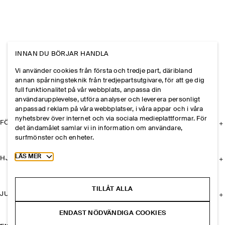
INNAN DU BÖRJAR HANDLA
Vi använder cookies från första och tredje part, däribland
annan spårningsteknik från tredjepartsutgivare, för att ge dig
full funktionalitet på vår webbplats, anpassa din
användarupplevelse, utföra analyser och leverera personligt
anpassad reklam på våra webbplatser, i våra appar och i våra
nyhetsbrev över internet och via sociala medieplattformar. För
FÖRETAGET
det ändamålet samlar vi in information om användare,
surfmönster och enheter.
Toggle more cookie information
LÄS MER
HJÄLP
TILLÅT ALLA
JURIDISK INFORMATION
ENDAST NÖDVÄNDIGA COOKIES