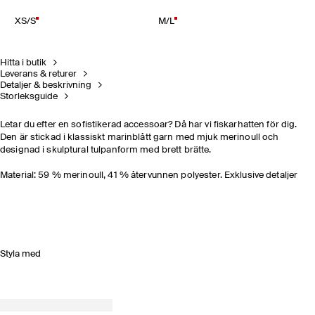
XS/S
M/L
Hitta i butik
Leverans & returer
Detaljer & beskrivning
Storleksguide
Letar du efter en sofistikerad accessoar? Då har vi fiskarhatten för dig.
Den är stickad i klassiskt marinblått garn med mjuk merinoull och
designad i skulptural tulpanform med brett brätte.
Material: 59 % merinoull, 41 % återvunnen polyester. Exklusive detaljer
Styla med