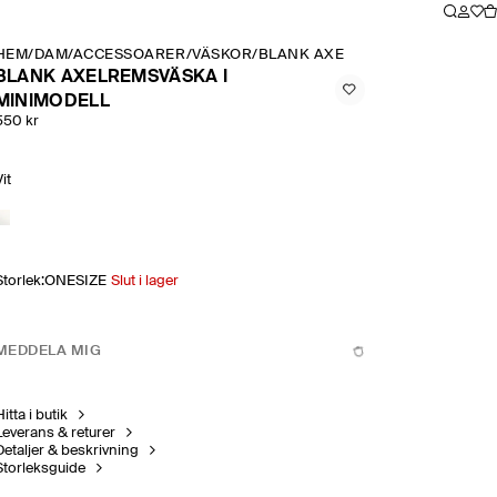
HEM
/
DAM
/
ACCESSOARER
/
VÄSKOR
/
BLANK AXELREMSVÄSKA I MIN
BLANK AXELREMSVÄSKA I
MINIMODELL
550 kr
Vit
Storlek
:
ONESIZE
Slut i lager
MEDDELA MIG
itta i butik
Leverans & returer
Detaljer & beskrivning
Storleksguide