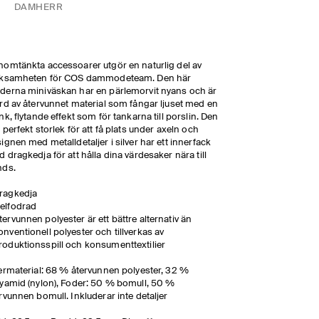
DAM
HERR
omtänkta accessoarer utgör en naturlig del av
rksamheten för COS dammodeteam. Den här
erna miniväskan har en pärlemorvit nyans och är
rd av återvunnet material som fångar ljuset med en
nk, flytande effekt som för tankarna till porslin. Den
 perfekt storlek för att få plats under axeln och
ignen med metalldetaljer i silver har ett innerfack
 dragkedja för att hålla dina värdesaker nära till
nds.
ragkedja
elfodrad
tervunnen polyester är ett bättre alternativ än
onventionell polyester och tillverkas av
roduktionsspill och konsumenttextilier
ermaterial: 68 % återvunnen polyester, 32 %
yamid (nylon), Foder: 50 % bomull, 50 %
rvunnen bomull. Inkluderar inte detaljer