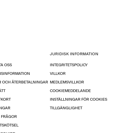
JURIDISK INFORMATION
A OSS
INTEGRITETSPOLICY
NSINFORMATION
VILLKOR
R OCH ÅTERBETALNINGAR
MEDLEMSVILLKOR
ÄTT
COOKIEMEDDELANDE
TKORT
INSTÄLLNINGAR FÖR COOKIES
INGAR
TILLGÄNGLIGHET
A FRÅGOR
TSKÖTSEL