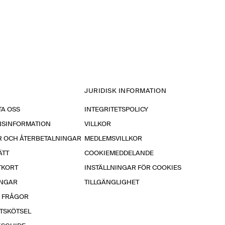
JURIDISK INFORMATION
A OSS
INTEGRITETSPOLICY
NSINFORMATION
VILLKOR
R OCH ÅTERBETALNINGAR
MEDLEMSVILLKOR
ÄTT
COOKIEMEDDELANDE
TKORT
INSTÄLLNINGAR FÖR COOKIES
INGAR
TILLGÄNGLIGHET
A FRÅGOR
TSKÖTSEL