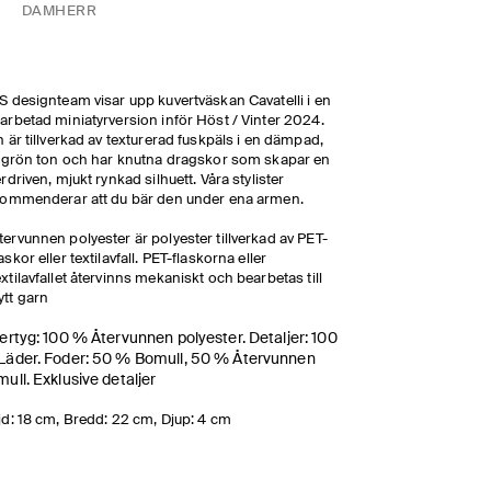
DAM
HERR
 designteam visar upp kuvertväskan Cavatelli i en
rbetad miniatyrversion inför Höst / Vinter 2024.
 är tillverkad av texturerad fuskpäls i en dämpad,
sgrön ton och har knutna dragskor som skapar en
rdriven, mjukt rynkad silhuett. Våra stylister
ommenderar att du bär den under ena armen.
tervunnen polyester är polyester tillverkad av PET-
laskor eller textilavfall. PET-flaskorna eller
extilavfallet återvinns mekaniskt och bearbetas till
ytt garn
ertyg: 100 % Återvunnen polyester. Detaljer: 100
Läder. Foder: 50 % Bomull, 50 % Återvunnen
ull. Exklusive detaljer
d: 18 cm, Bredd: 22 cm, Djup: 4 cm