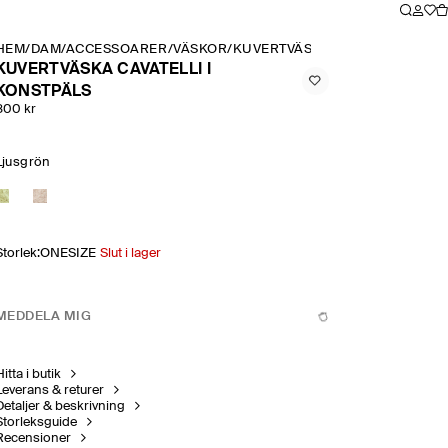
HEM
/
DAM
/
ACCESSOARER
/
VÄSKOR
/
KUVERTVÄSKA CAVATELLI I KON
KUVERTVÄSKA CAVATELLI I
KONSTPÄLS
800 kr
Ljusgrön
Storlek
:
ONESIZE
Slut i lager
MEDDELA MIG
itta i butik
Leverans & returer
Detaljer & beskrivning
Storleksguide
Recensioner