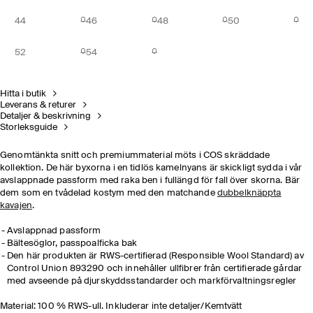
44
46
48
50
52
54
Hitta i butik
Leverans & returer
Detaljer & beskrivning
Storleksguide
Genomtänkta snitt och premiummaterial möts i COS skräddade
kollektion. De här byxorna i en tidlös kamelnyans är skickligt sydda i vår
avslappnade passform med raka ben i fullängd för fall över skorna. Bär
dem som en tvådelad kostym med den matchande
dubbelknäppta
kavajen
.
Avslappnad passform
Bältesöglor, passpoalficka bak
Den här produkten är RWS-certifierad (Responsible Wool Standard) av
Control Union 893290 och innehåller ullfibrer från certifierade gårdar
med avseende på djurskyddsstandarder och markförvaltningsregler
Material: 100 % RWS-ull. Inkluderar inte detaljer/Kemtvätt