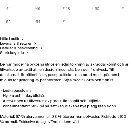
44
46
48
50
52
54
Hitta i butik
Leverans & returer
Detaljer & beskrivning
Storleksguide
De här moderna byxorna utgör en ledig tolkning av skräddarkonst och är
tillverkade av taktil ull i en design med raka ben och frontveck. Till
detaljerna hör bälteshällor, passpoalfickor och band med spännen i
midjan för justering av passformen. Styla med skjorta och t-shirt.
Ledig passform
Hyska och hake, blixtlås
Återvunnen ull tillverkas av produktionsspill och uttjänta
konsumenttextilier – på så sätt kan vi skapa nya plagg utan svinn.
Material: 67 % återvunnen ull, 33 % återvunnen polyester. Fickfoder: 100
% bomull. Exklusive detaljer/Endast kemtvätt