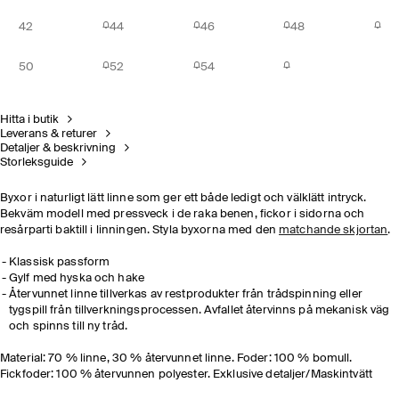
42
44
46
48
50
52
54
Hitta i butik
Leverans & returer
Detaljer & beskrivning
Storleksguide
Byxor i naturligt lätt linne som ger ett både ledigt och välklätt intryck.
Bekväm modell med pressveck i de raka benen, fickor i sidorna och
resårparti baktill i linningen. Styla byxorna med den
matchande skjortan
.
Klassisk passform
Gylf med hyska och hake
Återvunnet linne tillverkas av restprodukter från trådspinning eller
tygspill från tillverkningsprocessen. Avfallet återvinns på mekanisk väg
och spinns till ny tråd.
Material: 70 % linne, 30 % återvunnet linne. Foder: 100 % bomull.
Fickfoder: 100 % återvunnen polyester. Exklusive detaljer/Maskintvätt