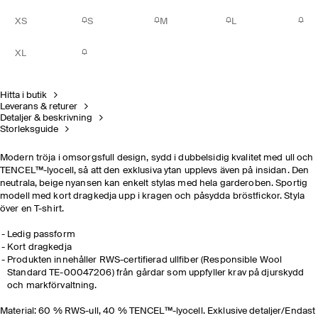
XS
S
M
L
XL
Hitta i butik
Leverans & returer
Detaljer & beskrivning
Storleksguide
Modern tröja i omsorgsfull design, sydd i dubbelsidig kvalitet med ull och
TENCEL™-lyocell, så att den exklusiva ytan upplevs även på insidan. Den
neutrala, beige nyansen kan enkelt stylas med hela garderoben. Sportig
modell med kort dragkedja upp i kragen och påsydda bröstfickor. Styla
över en T-shirt.
Ledig passform
Kort dragkedja
Produkten innehåller RWS-certifierad ullfiber (Responsible Wool
Standard TE-00047206) från gårdar som uppfyller krav på djurskydd
och markförvaltning.
Material: 60 % RWS-ull, 40 % TENCEL™-lyocell. Exklusive detaljer/Endast