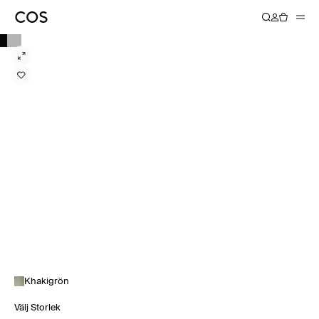
Khakigrön
Välj Storlek