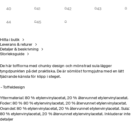
40
41
42
43
44
45
Hitta i butik
Leverans & returer
Detaljer & beskrivning
Storleksguide
De här tofflorna med chunky design och mönstrad sula lägger
tyngdpunkten på det praktiska. De är sömlöst formgjutna med en lätt
fjädrande känsla för klipp i steget.
Toffeldesign
Yttermaterial: 80 % etylenvinylacetat, 20 % återvunnet etylenvinylacetat.
Foder: 80 % 80 % etylenvinylacetat, 20 % återvunnet etylenvinylacetat.
Ovandel: 80 % etylenvinylacetat, 20 % återvunnet etylenvinylacetat. Sula:
80 % etylenvinylacetat, 20 % återvunnet etylenvinylacetat. Inkluderar inte
detaljer