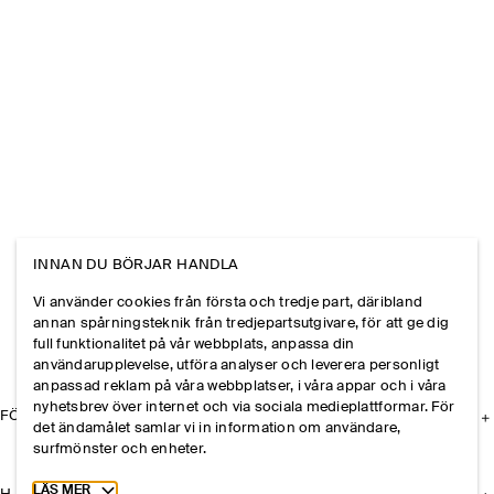
INNAN DU BÖRJAR HANDLA
Vi använder cookies från första och tredje part, däribland
annan spårningsteknik från tredjepartsutgivare, för att ge dig
full funktionalitet på vår webbplats, anpassa din
användarupplevelse, utföra analyser och leverera personligt
anpassad reklam på våra webbplatser, i våra appar och i våra
nyhetsbrev över internet och via sociala medieplattformar. För
FÖRETAGET
det ändamålet samlar vi in information om användare,
surfmönster och enheter.
Toggle more cookie information
LÄS MER