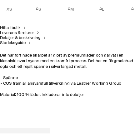
XS
S
M
L
Hitta i butik
Leverans & returer
Detaljer & beskrivning
Storleksguide
Det här förfinade skärpet är gjort av premiumläder och garvat i en
klassiskt svart nyans med en kromfri process. Det har en färgmatchad
ögla och ett rejält spänne i silverfärgad metall.
Spänne
COS främjar ansvarsfull tillverkning via Leather Working Group
Material: 100 % läder. Inkluderar inte detaljer