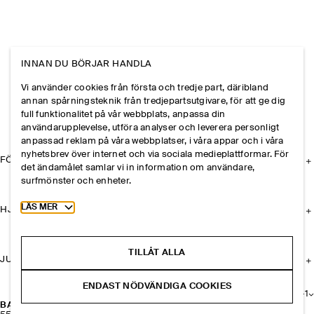
INNAN DU BÖRJAR HANDLA
Vi använder cookies från första och tredje part, däribland
annan spårningsteknik från tredjepartsutgivare, för att ge dig
full funktionalitet på vår webbplats, anpassa din
användarupplevelse, utföra analyser och leverera personligt
anpassad reklam på våra webbplatser, i våra appar och i våra
nyhetsbrev över internet och via sociala medieplattformar. För
FÖRETAGET
det ändamålet samlar vi in information om användare,
surfmönster och enheter.
Toggle more cookie information
LÄS MER
HJÄLP
TILLÅT ALLA
JURIDISK INFORMATION
ENDAST NÖDVÄNDIGA COOKIES
+
1
BÄLTE I LÄDER